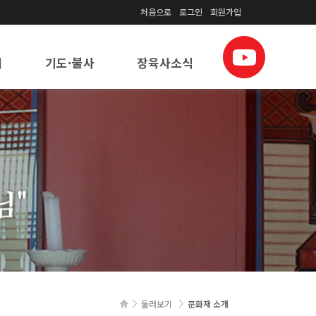
처음으로
로그인
회원가입
이
기도·불사
장육사소식
기도 안내
공지사항
행사일정
언론보도
갤러리
둘러보기
문화재 소개