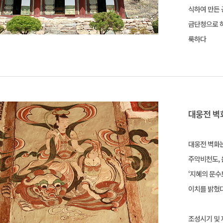
식하여 만든 
금단청으로 하
룩하다
대웅전 벽
대웅전 벽화는
주악비천도, 
‘지혜의 문수
이치를 밝혔다
조성시기 및 