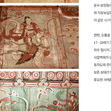
문수·보현동자
와 지장보살도
어 같은 시기
한편, 승물을
17∼20세기
좌우 협시의 
사찰벽화의 
동자도와 주악
보존 상태가 
중요한 사례를