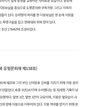
옥까지의 일체 중생을 교화하는 자비로운 보살이다. 중앙에
 지장보살을 중심으로 도명존자와 무독귀왕 그리고 지옥의
들이 있다. 승려형의 머리를 한 지장보살은 한 손에 석장을
는 투명구슬을 잡고 연화대좌 위에 앉아 있다.
조선 1764년에 조성되었다.
북 유형문화재 제138호)
395)에 태조와 그의 부인 신덕왕후 강씨를 기리기 위해 지방 관리
 만들었다. 숙종 3년(1677)에 수리했다는 등 자세한 기록이 남
 유명하다. 앞면 3칸, 옆면 3칸의 규모이며, 지붕은 옆모습이 사
인데 맞배 지붕으로 이루어져 있다. 지붕 처마를 받치기 위해 장