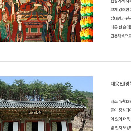
천상에서 지
크게 강조한
십대왕과 판관
다른 한 손에
견본채색으로 
대웅전(경
태조 4년(1
들이 중심되어
아 있어 더욱
람 인자 모양