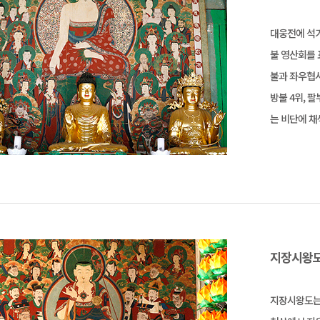
대웅전에 석
불 영산회를 
불과 좌우협시
방불 4위, 
는 비단에 채
지장시왕도(
지장시왕도는