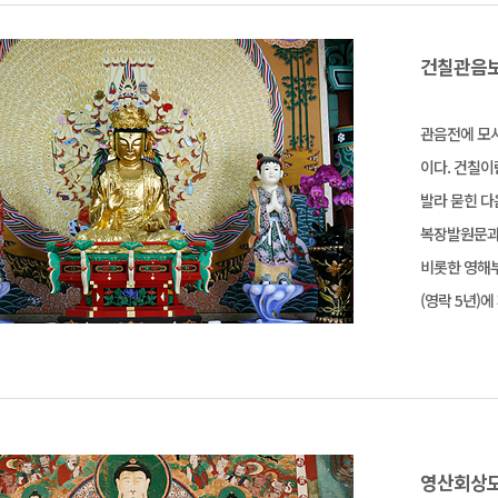
건칠관음보
관음전에 모
이다. 건칠이
발라 묻힌 다
복장발원문과 
비롯한 영해부
(영락 5년)
영산회상도(