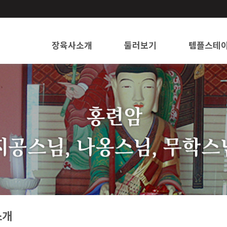
장육사소개
둘러보기
템플스테
주지스님 인사말씀
전각 소개
유래 및 연혁
문화재 소개
나옹왕사 창건 성지
오시는 길
소개