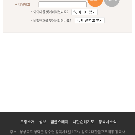
도량소개
성보
템플스테이
나한순례기도
장육사소식
주소 : 경상북도 영덕군 창수면 장육사1길 172 / 상호 : 대한불교조계종 장육사