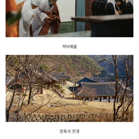
저녁예불
장육사 전경